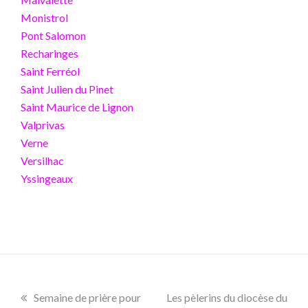
Monistrol
Pont Salomon
Recharinges
Saint Ferréol
Saint Julien du Pinet
Saint Maurice de Lignon
Valprivas
Verne
Versilhac
Yssingeaux
.
previous
Semaine de prière pour
next
Les pèlerins du diocèse du