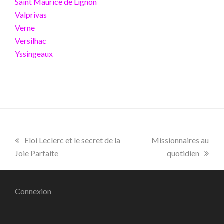
Saint Maurice de Lignon
Valprivas
Verne
Versilhac
Yssingeaux
.
previous
Eloi Leclerc et le secret de la
next
Missionnaires au
Joie Parfaite
post:
post:
quotidien
Connexion